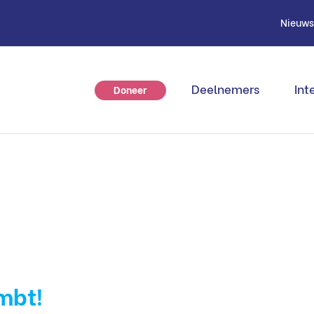
Nieuw
Deelnemers
Int
Doneer
mbt!