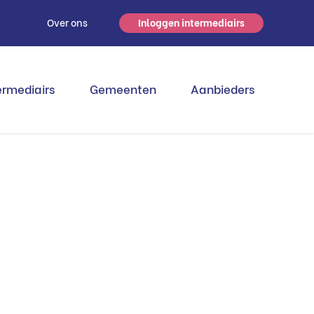
s
Over ons
Inloggen intermediairs
ermediairs
Gemeenten
Aanbieders