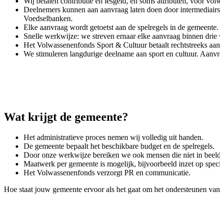
Wij betalen contributie en lesgeld, en soms attributen, voor v
Deelnemers kunnen aan aanvraag laten doen door intermediairs. D
Voedselbanken.
Elke aanvraag wordt getoetst aan de spelregels in de gemeente.
Snelle werkwijze: we streven ernaar elke aanvraag binnen drie
Het Volwassenenfonds Sport & Cultuur betaalt rechtstreeks aan 
We stimuleren langdurige deelname aan sport en cultuur. Aanvr
Wat krijgt de gemeente?
Het administratieve proces nemen wij volledig uit handen.
De gemeente bepaalt het beschikbare budget en de spelregels.
Door onze werkwijze bereiken we ook mensen die niet in beeld 
Maatwerk per gemeente is mogelijk, bijvoorbeeld inzet op spec
Het Volwassenenfonds verzorgt PR en communicatie.
Hoe staat jouw gemeente ervoor als het gaat om het ondersteunen van