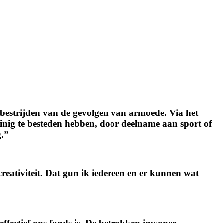
 bestrijden van de gevolgen van armoede. Via het
inig te besteden hebben, door deelname aan sport of
g.”
creativiteit. Dat gun ik iedereen en er kunnen wat
ffectief ons fonds is. De betrokken inwoner