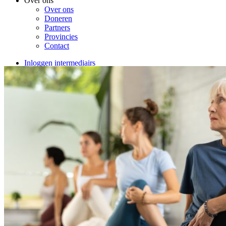
Over ons
Over ons
Doneren
Partners
Provincies
Contact
Inloggen intermediairs