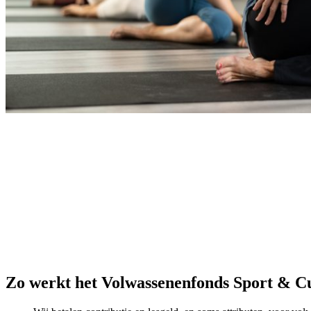
Wij helpen zodat iedereen in jouw gemee
Voor bijna 1 miljoen mensen is deelname aan sport en cultuur niet 
voetballen, zingen, tafeltennissen of schilderen. Want dat geeft voldoe
Wil je ook dat iedereen in jouw gemeente aan sport of cultuur kan d
rest. Kijk hieronder hoe dat werkt.
Sport en cultuur brengen verbinding in de maatschappij. Met als resu
jullie gemeente?
Zo werkt het Volwassenenfonds Sport & C