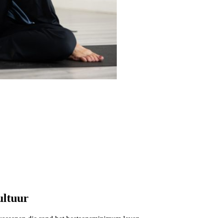
nte kan meedoen
mogelijk. Simpelweg omdat ze het niet kunnen betalen. Een vergeten gr
ning, plezier, gezelligheid en veerkracht.
oen? Werk dan samen met het Volwassenenfonds Sport & Cultuur. Jouw g
ltaat minder gezondheidsschade, minder druk op de zorg, meer verbonden
ultuur