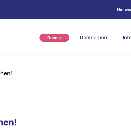
Nieuw
Deelnemers
Int
Doneer
hen!
hen!