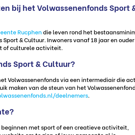
n bij het Volwassenenfonds Sport 
eente Rucphen
die leven rond het bestaansmin
Sport & Cultuur. Inwoners vanaf 18 jaar en ouder
f culturele activiteit.
ds Sport & Cultuur?
t Volwassenenfonds via een intermediair die acti
uik maken van de steun van het Volwassenenfon
lwassenenfonds.nl/deelnemers
.
nte?
beginnen met sport of een creatieve activiteit,
 website om te zien of jouw gemeente al is