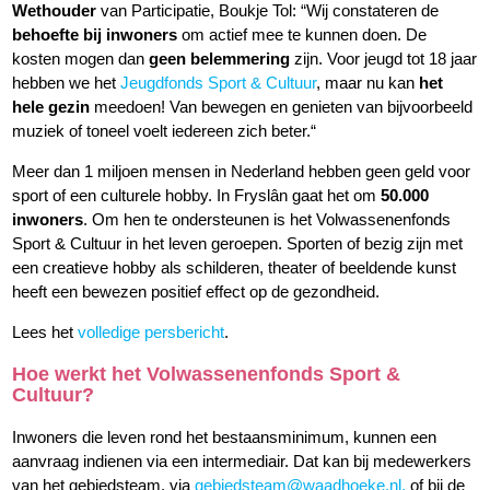
Wethouder
van Participatie, Boukje Tol: “Wij constateren de
behoefte bij inwoners
om actief mee te kunnen doen. De
kosten mogen dan
geen belemmering
zijn. Voor jeugd tot 18 jaar
hebben we het
Jeugdfonds Sport & Cultuur
, maar nu kan
het
hele gezin
meedoen! Van bewegen en genieten van bijvoorbeeld
muziek of toneel voelt iedereen zich beter.“
Meer dan 1 miljoen mensen in Nederland hebben geen geld voor
sport of een culturele hobby. In Fryslân gaat het om
50.000
inwoners
. Om hen te ondersteunen is het Volwassenenfonds
Sport & Cultuur in het leven geroepen. Sporten of bezig zijn met
een creatieve hobby als schilderen, theater of beeldende kunst
heeft een bewezen positief effect op de gezondheid.
Lees het
volledige persbericht
.
Hoe werkt het Volwassenenfonds Sport &
Cultuur?
Inwoners die leven rond het bestaansminimum, kunnen een
aanvraag indienen via een intermediair. Dat kan bij medewerkers
van het gebiedsteam, via
gebiedsteam@waadhoeke.nl,
of bij de