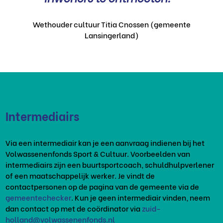
Wethouder cultuur Titia Cnossen (gemeente
Lansingerland)
Intermediairs
Via een intermediair kan je een aanvraag indienen bij het
Volwassenenfonds Sport & Cultuur. Voorbeelden van
intermediairs zijn een buurtsportcoach, schuldhulpverlener
of een maatschappelijk werker. Je vindt de
contactpersonen op de pagina van de gemeente via de
gemeentechecker
. Kun je geen intermediair vinden, neem
dan contact op met de coördinator via
zuid-
holland@volwassenenfonds.nl