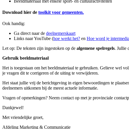
Beeldmateriaal met enkele sport- en cultuuractiviteiten
Download hier de
toolkit voor gemeenten.
Ook handig:
Ga direct naar de
deelnemerskaart
Links naar YouTube (
hoe werkt het?
en
Hoe word je intermedia
Let op: De teksten zijn ingestoken op de
algemene spelregels
. Jullie
Gebruik beeldmateriaal
Het is toegestaan om het beeldmateriaal te gebruiken. Gelieve wel vol
je vragen dit te corrigeren of de uiting te verwijderen.
Het staat jullie vrij de berichtgeving in eigen bewoordingen te plaats
deelnemers uitkomen bij de meest actuele informatie.
Vragen of opmerkingen? Neem contact op met je provinciale contact
Dankjewel!
Met vriendelijke groet,
Afdeling Marketing & Communicatie