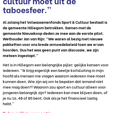
cultuur moet uit de
taboesfeer.”
Al zolang het Volwassenenfonds Sport & Cultuur bestaat is
de gemeente Hillegom betrokken. Samen met de
gemeente Nieuwkoop deden ze mee aan de eerste pilot
.
Wethouder Jan van Rijn
: “We waren al bezig met nieuwe
pakketten voor ons brede
armoedebeleid
toen we ervan
hoorden. D
us het was geen punt van discussie, we zijn
meteen ingestapt.”
Het is in Hillegom een belangrijke pijler: gelijke kansen voor
iedereen. “Ik krijg eigenlijk een beetje kortsluiting in mijn
hoofd als mensen
me
vragen waarom iedereen mee moet
kunnen doen.
Wie zijn wij om te bepalen dat iemand níet
mee mag doen?! Waarom
zou sport en cultuur alleen voor
jongeren belangrijk zijn? Iedereen kan mee blijven doen, of
je nu 1
6
, 48 of 85 bent.
Ook als je het financieel lastig
hebt.
”