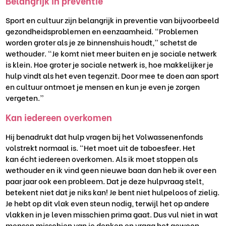
Belangrijk in preventie
Sport en cultuur
zijn belangrijk in preventie van bijvoorbeeld
gezondheidsproblemen
en eenzaamheid
. “Problemen
worden groter als je ze binnenshuis houdt,” schetst
de
wethouder. “Je komt niet meer buiten en je sociale netwerk
is klein. Hoe groter je sociale netwerk is, hoe makkelijker je
hulp vindt als het even tegenzit.
Door mee te doen
aan sport
en cultuur
ontmoet je mensen en kun je even je zorgen
vergeten.”
Kan iedereen overkomen
Hij benadrukt dat hulp vragen bij het Volwassenenfonds
volstrekt normaal is
. “Het moet uit de taboesfeer. Het
kan
écht
iedereen overkomen. Als ik moet stoppen als
wethouder en ik vind geen nieuwe baan dan heb ik over een
paar jaar ook een probleem.
Dat je deze hulpvraag stelt,
betekent niet dat je niks kan! Je bent niet hulpeloos of zielig
.
J
e hebt op dit
vlak even
steun
nodig, terwijl het op andere
vlakken in je leven
misschien
prima gaat. Dus
vul niet in wat
mensen misschien van je denken en
vraag
het
gewoon