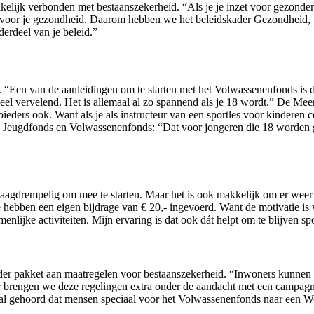
elijk verbonden met bestaanszekerheid. “Als je je inzet voor gezonder
 voor je gezondheid. Daarom hebben we het beleidskader Gezondheid, 
erdeel van je beleid.”
ef. “Een van de aanleidingen om te starten met het Volwassenenfonds is 
eel vervelend. Het is allemaal al zo spannend als je 18 wordt.” De Mee
ders ook. Want als je als instructeur van een sportles voor kinderen co
 Jeugdfonds en Volwassenenfonds: “Dat voor jongeren die 18 worden ge
eel laagdrempelig om mee te starten. Maar het is ook makkelijk om er weer
hebben een eigen bijdrage van € 20,- ingevoerd. Want de motivatie is v
nlijke activiteiten. Mijn ervaring is dat ook dát helpt om te blijven sp
er pakket aan maatregelen voor bestaanszekerheid. “Inwoners kunnen me
 brengen we deze regelingen extra onder de aandacht met een campagne,
eb al gehoord dat mensen speciaal voor het Volwassenenfonds naar een 