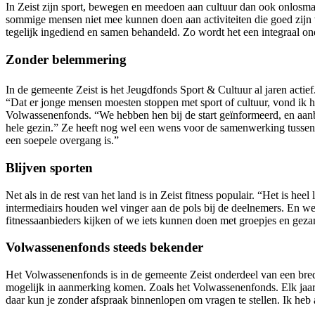
In Zeist zijn sport, bewegen en meedoen aan cultuur dan ook onlosmak
sommige mensen niet mee kunnen doen aan activiteiten die goed zijn
tegelijk ingediend en samen behandeld. Zo wordt het een integraal ond
Zonder belemmering
In de gemeente Zeist is het Jeugdfonds Sport & Cultuur al jaren acti
“Dat er jonge mensen moesten stoppen met sport of cultuur, vond ik h
Volwassenenfonds. “We hebben hen bij de start geïnformeerd, en aanbie
hele gezin.” Ze heeft nog wel een wens voor de samenwerking tussen
een soepele overgang is.”
Blijven sporten
Net als in de rest van het land is in Zeist fitness populair. “Het is h
intermediairs houden wel vinger aan de pols bij de deelnemers. En we 
fitnessaanbieders kijken of we iets kunnen doen met groepjes en gezame
Volwassenenfonds steeds bekender
Het Volwassenenfonds is in de gemeente Zeist onderdeel van een bred
mogelijk in aanmerking komen. Zoals het Volwassenenfonds. Elk jaar
daar kun je zonder afspraak binnenlopen om vragen te stellen. Ik h