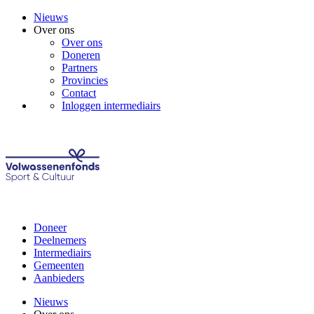
Nieuws
Over ons
Over ons
Doneren
Partners
Provincies
Contact
Inloggen intermediairs
Doneer
Deelnemers
Intermediairs
Gemeenten
Aanbieders
Nieuws