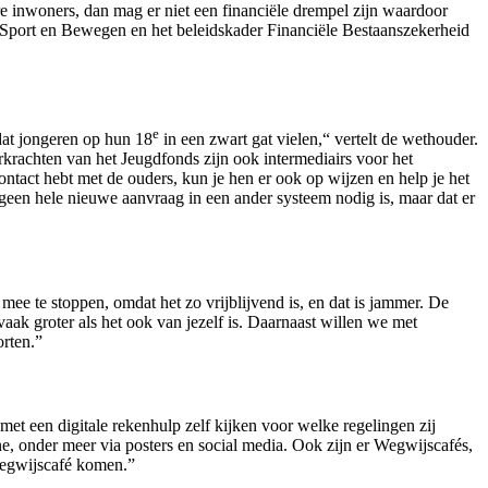
e inwoners, dan mag er niet een financiële drempel zijn waardoor
Sport en Bewegen en het beleidskader Financiële Bestaanszekerheid
e
dat jongeren op hun 18
in een zwart gat vielen,“ vertelt de wethouder.
rkrachten van het Jeugdfonds zijn ook intermediairs voor het
ntact hebt met de ouders, kun je hen er ook op wijzen en help je het
en hele nieuwe aanvraag in een ander systeem nodig is, maar dat er
 mee te stoppen, omdat het zo vrijblijvend is, en dat is jammer. De
aak groter als het ook van jezelf is. Daarnaast willen we met
orten.”
t een digitale rekenhulp zelf kijken voor welke regelingen zij
 onder meer via posters en social media. Ook zijn er Wegwijscafés,
Wegwijscafé komen.”