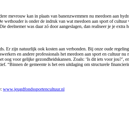
 oudere mevrouw kan in plaats van banenzwemmen nu meedoen aan hydra
De wethouder is onder de indruk van wat meedoen aan sport of cultuur
ie deelnemer was daar zó door aangeslagen, dan realiseer je je extra 
 Er zijn natuurlijk ook kosten aan verbonden. Bij onze oude regeling
jnswerkers en andere professionals het meedoen aan sport en cultuur n
 oog voor gelijke gezondheidskansen. Zoals: ‘Is dit iets voor jou?’, 
ief. “Binnen de gemeente is het een uitdaging om structurele financieri
e:
www.jeugdfondssportencultuur.nl