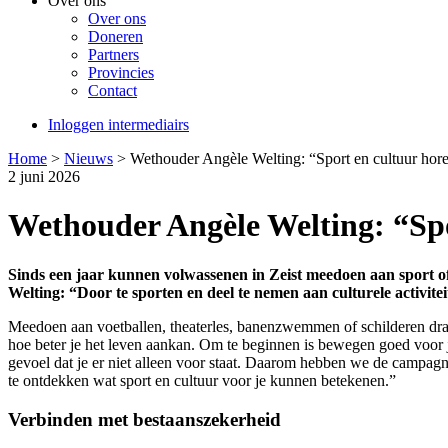
Over ons
Over ons
Doneren
Partners
Provincies
Contact
Inloggen intermediairs
Home
>
Nieuws
>
Wethouder Angèle Welting: “Sport en cultuur hore
2 juni 2026
Wethouder Angèle Welting: “Spo
Sinds een jaar kunnen volwassenen in Zeist meedoen aan sport o
Welting: “Door te sporten en deel te nemen aan culturele activit
Meedoen aan voetballen, theaterles, banenzwemmen of schilderen draagt
hoe beter je het leven aankan. Om te beginnen is bewegen goed voor je
gevoel dat je er niet alleen voor staat. Daarom hebben we de campag
te ontdekken wat sport en cultuur voor je kunnen betekenen.”
Verbinden met bestaanszekerheid