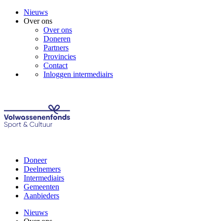
Nieuws
Over ons
Over ons
Doneren
Partners
Provincies
Contact
Inloggen intermediairs
Doneer
Deelnemers
Intermediairs
Gemeenten
Aanbieders
Nieuws