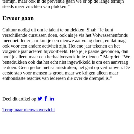
termijn, maar ook in de preventie gaan we er op de lange termijn
steeds meer vruchten van plukken.
”
Ervoor gaan
C
ultuur nodigt uit om
je talent
te ontdekken.
Shai
: “Je kunt
verschillende cursussen doen, ook als je via het Volwassenenfonds
meedoet. Ieder jaar kun je een nieuwe aanvraag doen
, en dat mag
ook voor een andere activiteit zijn.
Het ene jaar tekenen en het
volgende jaar acteren
bijvoorbeeld
.
Heb je je passie gevonden, dan
hoef je alleen maar een herhaalverzoek in te dienen
.
”
Margriet: “We
benadrukken ook dat het echt niet ingewikkeld is om een aanvraag
te doen. Geen gedoe met salarisstroken, het gaat op vertrouwen.
De
eerste stap voor mensen is groot, maar we krijgen alleen maar
enthousiaste reacties van iedereen die over de drempel is.”
Deel dit artikel op
Terug naar nieuwsoverzicht