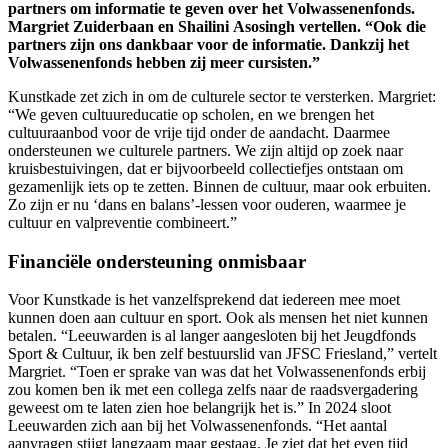
partners
om
informatie te geven
over het Volwassenenfonds
.
Margriet
Zuiderbaan en
Shailini
Asosingh
vertellen. “Ook
die
partners
zijn ons dankbaar voor de informatie. Dankzij het
Volwassenenfonds hebben zij meer cursisten.
”
Kunstkade
zet zich in om de culturele sector te versterken. Margriet:
“
We geven cultuureducatie op scholen, en we brengen het
cultuuraanbod voor de vrije tijd onder de aandacht.
Daarmee
ondersteunen we culturele
partners
.
W
e zijn altijd op zoek naar
kruisbestuivingen, dat
er bijvoorbeeld
collectiefjes ontstaan om
gezamenlijk iets op te zetten. Binnen de cultuur, maar ook erbuiten.
Zo zijn er nu ‘dans
en balans’-lessen voor ouderen, waarmee je
cultuur en valpreventie combineert.”
Financiële ondersteuning onmisbaar
Voor Kunstkade is het vanzelfsprekend dat iedereen mee moet
kunnen doen aan cultuur en sport.
Ook als mensen het niet kunnen
betalen. “Leeuwarden is al langer aangesloten bij het Jeugdfonds
Sport & Cultuur, ik ben zelf bestuurslid van JFSC Friesland
,” vertelt
Margriet. “
Toen er sprake van was dat het Volwassenenfonds erbij
zou komen ben ik met een collega zelfs naar de raadsvergadering
geweest om te laten zien hoe belangrijk het is.”
In 2024 sloot
Leeuwarden zich aan bij het Volwassenenfonds. “
Het aantal
aanvragen stijgt langzaam maar gestaag. Je ziet dat het even tijd