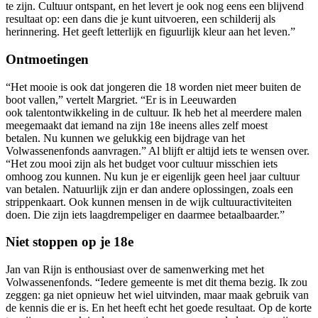
te zijn.
Cultuur ontspant, en het levert je ook nog eens een blijvend
resultaat op: een dans die je kunt uitvoeren, een schilderij als
herinnering. Het geeft letterlijk en figuurlijk kleur aan het leven.”
Ontmoetingen
“Het mooie is ook dat jongeren die 18 worden niet meer buiten de
boot vallen,” vertelt Margriet. “
Er is in Leeuwarden
ook
talentontwikkeling
in de cultuur. Ik heb het al meerdere malen
meegemaakt dat iemand na zijn 18
e
ineens alles zelf moest
betalen.
Nu kunnen we
gelukkig
een bijdrage van
het
Volwassenenfonds
a
anvragen.” Al blijft er altijd iets te wensen over.
“Het zou mooi zijn als het budget voor cultuur
misschien
iets
omhoog zou kunnen. Nu kun je er eigenlijk geen heel jaar cultuur
van betalen. Natuurlijk zijn er dan andere oplossingen, zoals een
strippenkaart. Ook kunnen mensen in de wijk cultuuractiviteiten
doen. Die zijn iets laagdrempeliger en daarmee betaalbaarder.”
Niet stoppen op je 18e
Jan van Rijn is enthousiast over de samenwerking met het
Volwassenenfonds. “Iedere gemeente is met dit thema bezig. Ik zou
zeggen: ga niet opnieuw het wiel uitvinden, maar maak gebruik van
de
kennis die er is
. En het heeft echt het goede resultaat. Op de korte