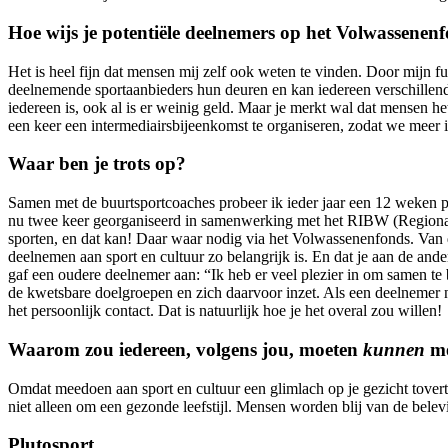
Hoe wijs je potentiële deelnemers op het Volwassenen
Het is heel fijn dat mensen mij zelf ook weten te vinden. Door mijn f
deelnemende sportaanbieders hun deuren en kan iedereen verschillend
iedereen is, ook al is er weinig geld. Maar je merkt wal dat mensen 
een keer een intermediairsbijeenkomst te organiseren, zodat we mee
Waar ben je trots op?
Samen met de buurtsportcoaches probeer ik ieder jaar een 12 weken 
nu twee keer georganiseerd in samenwerking met het RIBW (Regionale
sporten, en dat kan! Daar waar nodig via het Volwassenenfonds. Van d
deelnemen aan sport en cultuur zo belangrijk is. En dat je aan de ande
gaf een oudere deelnemer aan: “Ik heb er veel plezier in om samen te
de kwetsbare doelgroepen en zich daarvoor inzet. Als een deelnemer ni
het persoonlijk contact. Dat is natuurlijk hoe je het overal zou willen!
Waarom zou iedereen, volgens jou, moeten
kunnen
me
Omdat meedoen aan sport en cultuur een glimlach op je gezicht tovert.
niet alleen om een gezonde leefstijl. Mensen worden blij van de belevin
Plutosport