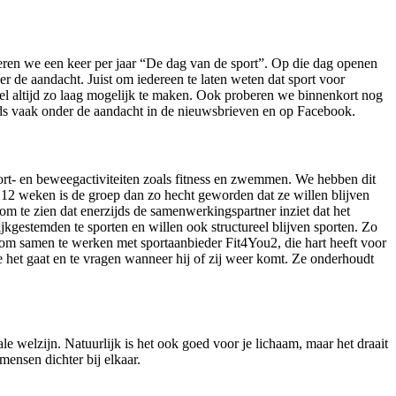
iseren we een keer per jaar “De dag van de sport”. Op die dag openen
de aandacht. Juist om iedereen te laten weten dat sport voor
pel altijd zo laag mogelijk te maken. Ook proberen we binnenkort nog
nds vaak onder de aandacht in de nieuwsbrieven en op Facebook.
rt- en beweegactiviteiten zoals fitness en zwemmen. We hebben dit
12 weken is de groep dan zo hecht geworden dat ze willen blijven
m te zien dat enerzijds de samenwerkingspartner inziet dat het
ijkgestemden te sporten en willen ook structureel blijven sporten. Zo
 om samen te werken met sportaanbieder Fit4You2, die hart heeft voor
oe het gaat en te vragen wanneer hij of zij weer komt. Ze onderhoudt
e welzijn. Natuurlijk is het ook goed voor je lichaam, maar het draait
mensen dichter bij elkaar.