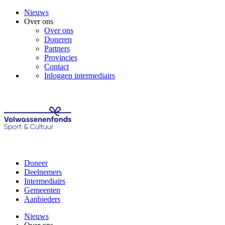
Nieuws
Over ons
Over ons
Doneren
Partners
Provincies
Contact
Inloggen intermediairs
Doneer
Deelnemers
Intermediairs
Gemeenten
Aanbieders
Nieuws