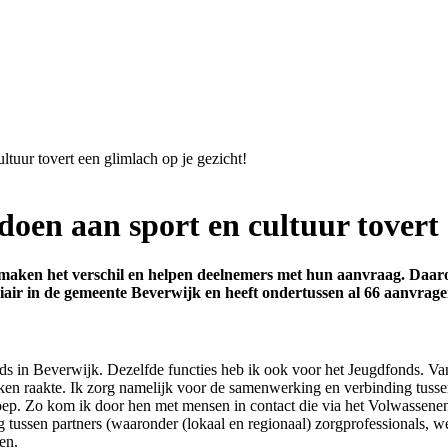
tuur tovert een glimlach op je gezicht!
en aan sport en cultuur tovert e
j maken het verschil en helpen deelnemers met hun aanvraag. Daaro
ediair in de gemeente Beverwijk en heeft ondertussen al 66 aanvra
 in Beverwijk. Dezelfde functies heb ik ook voor het Jeugdfonds. Vanui
kken raakte. Ik zorg namelijk voor de samenwerking en verbinding tusse
groep. Zo kom ik door hen met mensen in contact die via het Volwassene
ussen partners (waaronder (lokaal en regionaal) zorgprofessionals, wel
en.