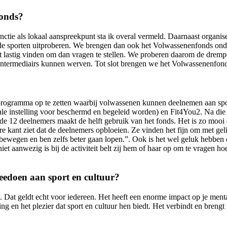
fonds?
unctie als lokaal aanspreekpunt sta ik overal vermeld. Daarnaast organ
e sporten uitproberen. We brengen dan ook het Volwassenenfonds onder 
het lastig vinden om dan vragen te stellen. We proberen daarom de drem
r intermediairs kunnen werven. Tot slot brengen we het Volwassenenfo
programma op te zetten waarbij volwassenen kunnen deelnemen aan spo
 instelling voor beschermd en begeleid worden) en Fit4You2. Na die 
e 12 deelnemers maakt de helft gebruik van het fonds. Het is zo mooi o
re kant ziet dat de deelnemers opbloeien. Ze vinden het fijn om met gel
 bewegen en ben zelfs beter gaan lopen.”. Ook is het wel geluk hebben
et aanwezig is bij de activiteit belt zij hem of haar op om te vragen h
edoen aan sport en cultuur?
 Dat geldt echt voor iedereen. Het heeft een enorme impact op je mental
g en het plezier dat sport en cultuur hen biedt. Het verbindt en brengt 