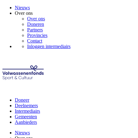
Nieuws
Over ons
Over ons
Doneren
Partners
Provincies
Contact
Inloggen intermediairs
Doneer
Deelnemers
Intermediairs
Gemeenten
Aanbieders
Nieuws