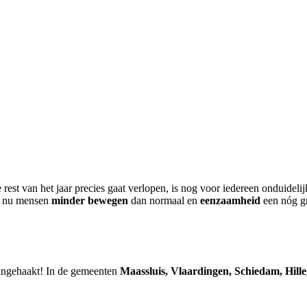
 rest van het jaar precies gaat verlopen, is nog voor iedereen onduidel
e nu mensen
minder bewegen
dan normaal en
eenzaamheid
een nóg gr
angehaakt! In de gemeenten
Maassluis, Vlaardingen, Schiedam, Hil