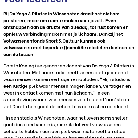
Bij Do Yoga & Pilates in Winschoten draait het niet om
presteren, maar om ruimte maken voor jezelf. Even
ontsnappen aan de drukte van alledag, tot rust komen en
opnieuw verbinding maken met je lichaam. Dankzij het
Volwassenenfonds Sport & Cultuur kunnen ook
volwassenen met beperkte financiële middelen deelnemen
aan de lessen.
Doreth Koning is eigenaar en docent van Do Yoga & Pilates in
Winschoten. Met haar studio heeft ze een plek gecreëerd
waar mensen kunnen vertragen en opladen. “Mijn studio is
een rustige plek waar mensen mogen landen, vertragen en
weer in contact komen met hun lichaam.” In een
samenleving waarin veel mensen voortdurend ‘aan’ staan,
ziet Doreth hoe groot de behoefte is aan rust en aandacht.
“In een stad als Winschoten, waar het leven soms sneller
gaat dan goed voor je is, merk ik dat veel volwassenen
behoefte hebben aan een plek waar niets hoeft en alles
mag.” De studio is inmiddels uitgegroeid tot de grootste