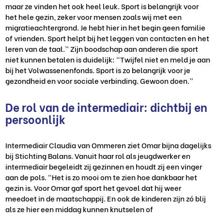
maar ze vinden het ook heel leuk. Sport is belangrijk voor
het hele gezin, zeker voor mensen
zoals wij
met een
migratieachtergrond. Je hebt hier
in het begin
geen familie
of vrienden. Sport helpt bij het leggen van contacten en het
leren van de taal.”
Zijn boodschap aan anderen die sport
niet kunnen betalen is duidelijk:
“Twijfel niet en meld je aan
bij het Volwassenenfonds.
Sport is
z
o
belangrijk voor je
gezondheid en voor sociale verbinding. Gewoon doen.”
De rol van de intermediair: dichtbij en
persoonlijk
Intermediair
Claudia van Ommeren ziet
Omar
bijna dagelijks
bij Stichting Balans. Vanuit haar rol als jeugdwerker en
intermediair begeleidt zij gezinnen en houdt zij een vinger
aan de pols.
“Het is zo mooi om te zien hoe dankbaar het
gezin is. Voor
Omar
gaf sport het gevoel dat hij weer
meedoet in de maatschappij. En ook de kinderen zijn zó blij
als ze hier een middag kunnen knutselen of