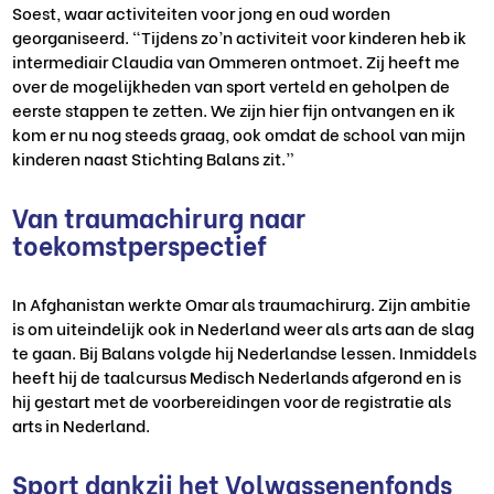
Soest, waar activiteiten voor jong en oud worden
georganiseerd.
“
Tijdens zo’n activiteit
voor kinderen
heb ik
intermediair
Claudia van Ommeren
ontmoet
.
Zij heeft me
over de mogelijkheden van sport verteld en geholpen de
eerste stappen te zetten. We zijn hier fijn
ontvangen
en ik
kom er nu nog steeds graag
, ook omdat de school van mijn
kinderen naast Stichting Balans zit
.”
Van traumachirurg naar
toekomstperspectief
In Afghanistan werkte
Omar
als traumachirurg. Zijn ambitie
is om uiteindelijk ook in Nederland weer als arts aan de slag
te gaan.
Bij Balans
volgde hij
Nederlandse lessen
. I
nmid
dels
hee
ft hij de taalcursus Medisch Nederlands afgerond en is
hij gestart met de voorbereidingen voor
de
registratie als
arts in Nederland.
Sport dankzij het Volwassenenfonds