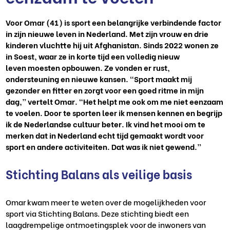
Voor
Omar
(41)
is
sport een belangrijke verbindende factor
in zijn nieuwe leven in Nederland. Met
zijn vrouw en drie
kinderen vluchtte
hij
uit Afghanistan
.
Sinds 2022 wonen ze
in Soest, waar ze
in korte tijd een volledig nieuw
leven
moesten
opbouwen
. Ze vonden
er
rust,
ondersteuning en nieuwe kansen.
“Sport maakt mij
gezonder en fitter en zorgt voor een goed ritme in mijn
dag,” vertelt
Omar
. “Het helpt me ook om me niet eenzaam
te voelen. Door te sporten leer ik mensen kennen en begrijp
ik de Nederlandse cultuur beter.
Ik vind het mooi om te
merken dat i
n Nederland echt tijd gemaakt
wordt
voor
sport en andere activiteiten. Dat was ik niet gewend.”
Stichting Balans als veilige basis
Omar
kwam meer te weten over de mogelijkheden voor
sport via Stichting Balans
. D
eze stichting
biedt
een
laagdrempelige ontmoetingsplek voor de inwoners van