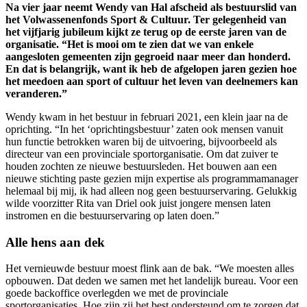
Na vier jaar neemt Wendy van Hal afscheid als bestuurslid van
het Volwassenenfonds Sport & Cultuur. Ter gelegenheid van
het vijfjarig jubileum kijkt ze terug op de eerste jaren van de
organisatie.
“Het is
mooi
om te zien
dat we van
enkele
aangesloten gemeenten zijn gegroeid naar meer dan honderd
.
En dat is belangrijk, want ik heb de afgelopen jaren gezien
hoe
het
meedoen aan sport of cultuur
het
leven van
deelnemers
kan
veranderen
.”
Wendy kwam in het bestuur in februari 2021, een klein jaar na de
oprichting. “
In het ‘oprichtingsbestuur’ zaten ook mensen
vanuit
hun functie betrokken waren bij de uitvoering, bijvoorbeeld als
directeur van een provinciale sportorganisatie. O
m dat zuiver te
houden zochten ze nieuwe bestuursleden.
Het bouwen aan een
nieuwe
stichting paste g
ezien mijn
expertise
als programmamanager
helemaal bij mij, ik had alleen nog geen bestuurservaring. G
elukkig
wilde
voorzitter Rita van Driel
ook
juist
jongere mensen
laten
in
stromen en
die
bestuurs
ervaring op laten doen.
”
Alle
hens
aan dek
Het vernieuwde bestuur moest flink aan de bak. “We moesten alles
opbouwen
.
Dat deden we samen met het landelijk bureau.
Voor een
goede backoffice overlegden we met de
provinciale
sportorganisaties
. Hoe
zijn zij het best ondersteun
d
om te zorgen
dat