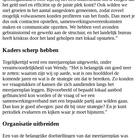
het geld snel en efficiënt op de juiste plek komt?
Ook wilden we
snel groeien in het aantal aangesloten gemeenten, zodat zoveel
mogelijk
volwassenen k
onden profiteren van het fonds.
Dan moet je
dus ook contracten opstellen
,
samenwerkingsovereenkomsten
maken
en communicatie opzetten
.
We hebben veel avonden
gebrainstormd en
gewerkt aan de structuur, en het
landelijk
bureau
heeft kriskras door het land geholpen met lokaal opstarten.”
Kaders scherp hebben
Tegelijkertijd werd een meerjarenplan uitgewerkt, onder
verantwoordelijkheid van Wendy. “Het is belangrijk om goed neer
te zetten: waarom zijn wij op aarde
, wat is ons hoofddoel de
komende jaren en wat is de strategie om d
at
te bereiken.
Zo k
onden
we
vraagstukken
of kansen
die zich aandien
d
en
langs het
meerjarenplan leggen. B
ijvoorbeeld
of bepaald lokaal aanbod
gefinancierd k
o
n worden
of
de vraag of we
een
samenwerkingsverband met een bepaalde partij
aan wilden gaan
.
Dan kun je goed afwegen
: past dit bij onze strategie
?
En je kunt
periodiek evalueren en
kijken waar je moet bijsturen.
”
Organisatie uitbreiden
Een van de
belangrijke
doelstellingen van dat meerjarenplan was