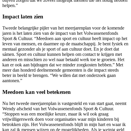
blijven zorgen dat we zoveel mogelijk mensen die het nodig hebben
helpen.”
Impact laten zien
Tweede belangrijke pijler van het meerjarenplan voor de komende
jaren is het laten zien van de impact van het Volwassenenfonds
Sport & Cultuur. “Meedoen aan sport en cultuur heeft impact op het
leven van
mensen
, en
daarmee
op de maatschappij
.
Je bent fysiek en
mentaal gezonder als je sport of aan cultuur doet. En je doet dat
sámen.
Sport en cultuur kunnen helpen
om contact te krijgen met
anderen en misschien zo wel naar
betaald
werk toe te
groeien
. Het
kan
er
ook
aan bijdragen dat we minder
zorgkosten hebben.”
Met
meer dan honderd deelnemende gemeenten is die impact steeds
beter in beeld te brengen. “
We willen dat
met onderzoek gaan
aantonen
.
”
Meedoen kan veel betekenen
Nu
het tweede meerjarenplan
is vastgesteld en van start gaat,
neemt
Wendy afscheid van het Volwassenenfonds Sport & Cultuur.
“
Stoppen was een moeilijke keuze, maar ik wil
ook
graag
vrijwilligerswerk doen
voor organisaties waar mijn kinderen bij
betrokken zijn.
Het Volwassenenfonds blijft in mijn hart en
waar ik
kan
zal
ik
mensen
wijzen op de mogelijkheden. Als je weinig geld