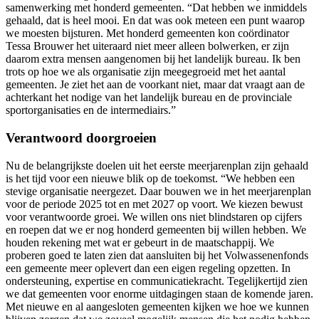
samenwerking met honderd gemeenten. “
Dat hebben we inmiddels
gehaald, dat is heel mooi.
En
dat was ook meteen een punt waarop
we moesten bijsturen. Met honderd gemeenten
k
o
n
coördinator
Tessa
Brouwer het uiteraard niet meer alleen bolwerken,
er zijn
daarom
extra mensen aangenomen
bij het landelijk bureau
.
Ik ben
trots
op
hoe we als organisatie zijn meegegroeid met het aantal
gemeenten. Je ziet het aan de voorkant niet, maar dat vraagt aan de
achterkant het nodige van
het
landelijk
bureau
en
de
provinciale
sport
organisaties
en
de
intermediairs.”
Verantwoord doorgroeien
Nu
de belangrijkste doelen uit het eerste meerjarenplan
zijn gehaald
is het tijd voor een nieuwe blik op de toekomst. “
We
hebben een
stevige organisatie neergezet
. Daar bouwen we in het meerjarenplan
voor de periode 2025 tot en met 2027 op voort.
We kiezen
bewust
voor verantwoorde groei. We willen ons niet blindstaren op cijfers
en roepen dat we er nog honderd gemeenten bij
willen hebben
. We
houden
rekening met wat er gebeurt in de maatschappij.
We
proberen goed te laten zien dat a
ansluiten bij het Volwassenenfonds
een gemeente meer oplevert
dan een eigen regeling opzetten. In
ondersteuning, expertise en communicatiekracht.
Tegelijkertijd
zien
we dat gemeenten voor enorme uitdagingen staan de komende jaren.
Met nieuwe en al aangesloten gemeenten
kijken we
hoe we kunnen