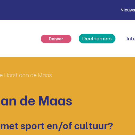
Nieuw
Deelnemers
Int
Doneer
 Horst aan de Maas
aan de Maas
 met sport en/of cultuur?