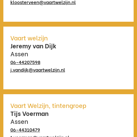
kloosterveen@vaartwelzijn.nl
Vaart welzijn
Jeremy van Dijk
Assen
06-44207598
j.vandijk@vaartwelzijn.nl
Vaart Welzijn, tintengroep
Tijs Voerman
Assen
06-44310479
t.voerman@vaartwelzijn.nl