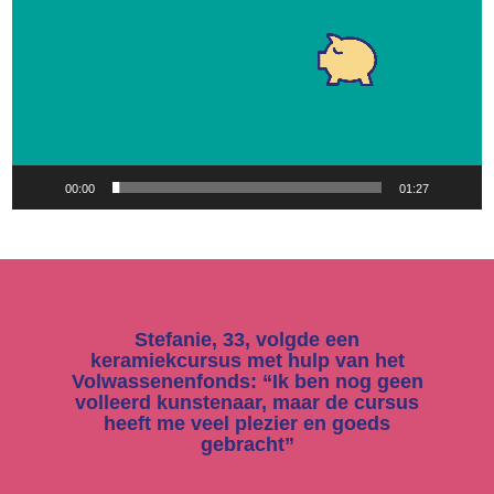
00:00
01:27
Stefanie, 33, volgde een
keramiekcursus met hulp van het
Volwassenenfonds: “Ik ben nog geen
volleerd kunstenaar, maar de cursus
heeft me veel plezier en goeds
gebracht”